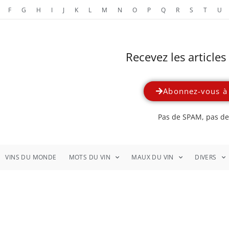
F
G
H
I
J
K
L
M
N
O
P
Q
R
S
T
U
Recevez les article
Abonnez-vous à 
Pas de SPAM, pas de 
VINS DU MONDE
MOTS DU VIN
MAUX DU VIN
DIVERS