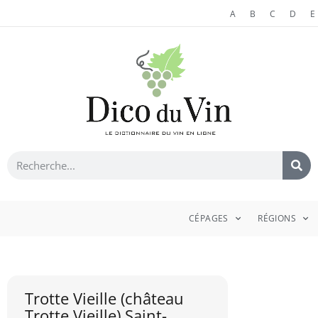
A
B
C
D
E
CÉPAGES
RÉGIONS
Trotte Vieille (château
Trotte Vieille) Saint-