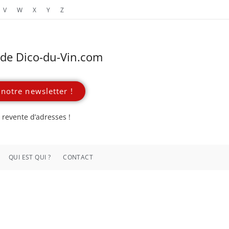
V
W
X
Y
Z
s de Dico-du-Vin.com
notre newsletter !
revente d’adresses !
QUI EST QUI ?
CONTACT