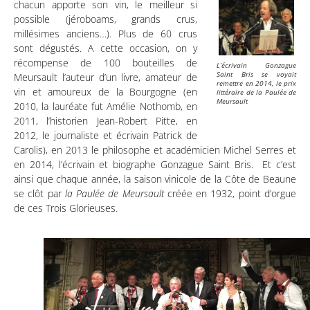
chacun apporte son vin, le meilleur si
possible (jéroboams, grands crus,
millésimes anciens…). Plus de 60 crus
sont dégustés. A cette occasion, on y
récompense de 100 bouteilles de
L’écrivain Gonzague
Saint Bris se voyait
Meursault l’auteur d’un livre, amateur de
remettre en 2014, le prix
vin et amoureux de la Bourgogne (en
littéraire de la Paulée de
Meursault
2010, la lauréate fut Amélie Nothomb, en
2011, l’historien Jean-Robert Pitte, en
2012, le journaliste et écrivain Patrick de
Carolis), en 2013 le philosophe et académicien Michel Serres et
en 2014, l’écrivain et biographe Gonzague Saint Bris. Et c’est
ainsi que chaque année, la saison vinicole de la Côte de Beaune
se clôt par
la Paulée de Meursault
créée en 1932, point d’orgue
de ces Trois Glorieuses.