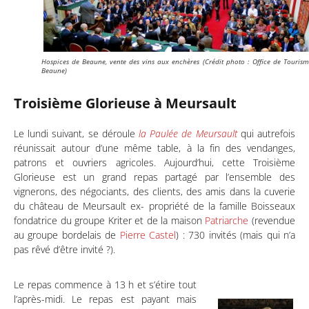
Hospices de Beaune, vente des vins aux enchères (Crédit photo : Office de Touris
Beaune)
Troisième Glorieuse à Meursault
Le lundi suivant, se déroule
la Paulée de Meursault
qui autrefois
réunissait autour d’une même table, à la fin des vendanges,
patrons et ouvriers agricoles. Aujourd’hui, cette Troisième
Glorieuse est un grand repas partagé par l’ensemble des
vignerons, des négociants, des clients, des amis dans la cuverie
du château de Meursault ex- propriété de la famille Boisseaux
fondatrice du groupe Kriter et de la maison
Patriarche
(revendue
au groupe bordelais de
Pierre Castel
) : 730 invités (mais qui n’a
pas rêvé d’être invité ?).
Le repas commence à 13 h et s’étire tout
l’après-midi. Le repas est payant mais