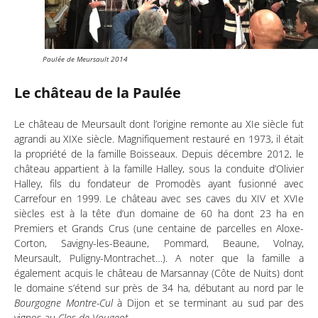
Paulée de Meursault 2014
Le château de la Paulée
Le château de Meursault dont l’origine remonte au XIe siècle fut
agrandi au XIXe siècle. Magnifiquement restauré en 1973, il était
la propriété de la famille Boisseaux. Depuis décembre 2012, le
château appartient à la famille Halley, sous la conduite d’Olivier
Halley, fils du fondateur de Promodès ayant fusionné avec
Carrefour en 1999. Le château avec ses caves du XIV et XVIe
siècles est à la tête d’un domaine de 60 ha dont 23 ha en
Premiers et Grands Crus (une centaine de parcelles en Aloxe-
Corton, Savigny-les-Beaune, Pommard, Beaune, Volnay,
Meursault, Puligny-Montrachet…). A noter que la famille a
également acquis le château de Marsannay (Côte de Nuits) dont
le domaine s’étend sur près de 34 ha, débutant au nord par le
Bourgogne
Montre-Cul
à Dijon et se terminant au sud par des
vignes au
Clos de Vougeot
.