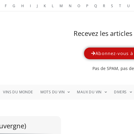
F
G
H
I
J
K
L
M
N
O
P
Q
R
S
T
U
Recevez les article
Abonnez-vous à 
Pas de SPAM, pas de 
VINS DU MONDE
MOTS DU VIN
MAUX DU VIN
DIVERS
Auvergne)