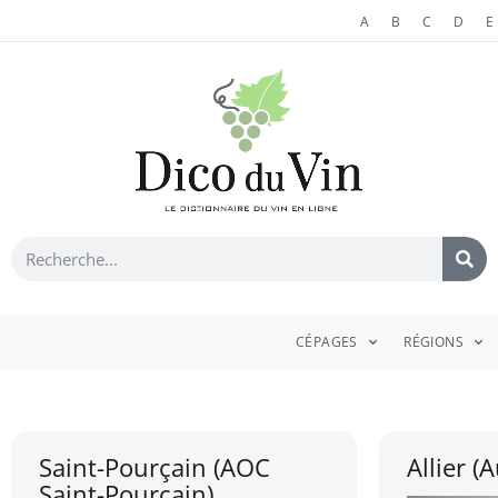
A
B
C
D
E
CÉPAGES
RÉGIONS
Saint-Pourçain (AOC
Allier (
Saint-Pourçain)