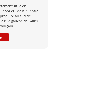
artement situé en
u nord du Massif Central
produire au sud de
la rive gauche de l’Allier
ourçain. ...
cle →