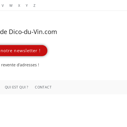
V
W
X
Y
Z
s de Dico-du-Vin.com
notre newsletter !
revente d’adresses !
QUI EST QUI ?
CONTACT