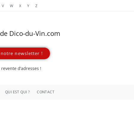
V
W
X
Y
Z
s de Dico-du-Vin.com
notre newsletter !
revente d’adresses !
QUI EST QUI ?
CONTACT