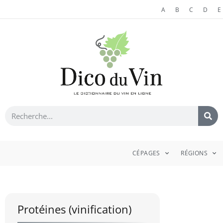
A
B
C
D
E
CÉPAGES
RÉGIONS
Protéines (vinification)