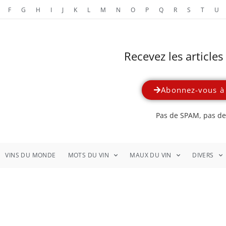
F
G
H
I
J
K
L
M
N
O
P
Q
R
S
T
U
Recevez les article
Abonnez-vous à 
Pas de SPAM, pas de 
VINS DU MONDE
MOTS DU VIN
MAUX DU VIN
DIVERS