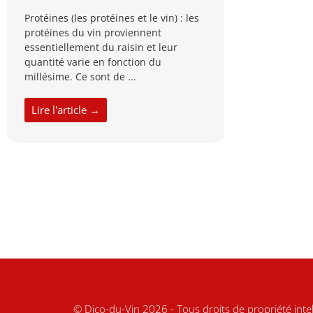
Protéines (les protéines et le vin) : les
protéines du vin proviennent
essentiellement du raisin et leur
quantité varie en fonction du
millésime. Ce sont de ...
Lire l'article →
© Dico-du-Vin 2026 - Tous droits de propriété intel