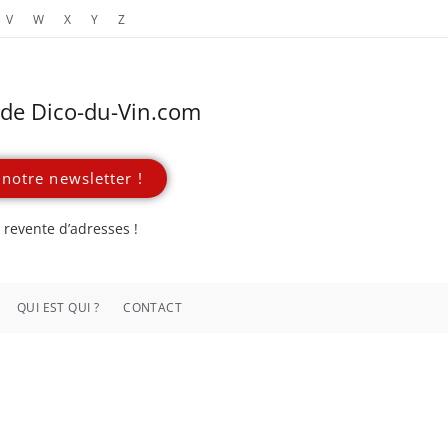
V
W
X
Y
Z
s de Dico-du-Vin.com
notre newsletter !
revente d’adresses !
QUI EST QUI ?
CONTACT