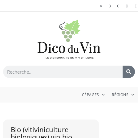
A
B
C
D
E
CÉPAGES
RÉGIONS
Bio (vitiviniculture
biologiques) vin bio