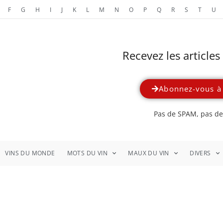
F
G
H
I
J
K
L
M
N
O
P
Q
R
S
T
U
Recevez les article
Abonnez-vous à 
Pas de SPAM, pas de 
VINS DU MONDE
MOTS DU VIN
MAUX DU VIN
DIVERS