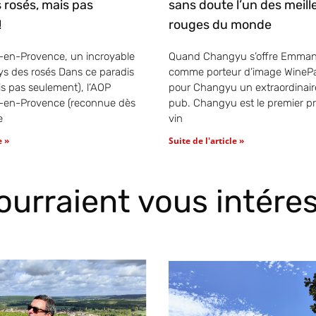
 rosés, mais pas
sans doute l’un des meill
!
rouges du monde
-en-Provence, un incroyable
Quand Changyu s’offre Emman
s des rosés Dans ce paradis
comme porteur d’image WinePa
is pas seulement), l’AOP
pour Changyu un extraordinai
x-en-Provence (reconnue dès
pub. Changyu est le premier p
e
vin
e »
Suite de l'article »
pourraient vous intére