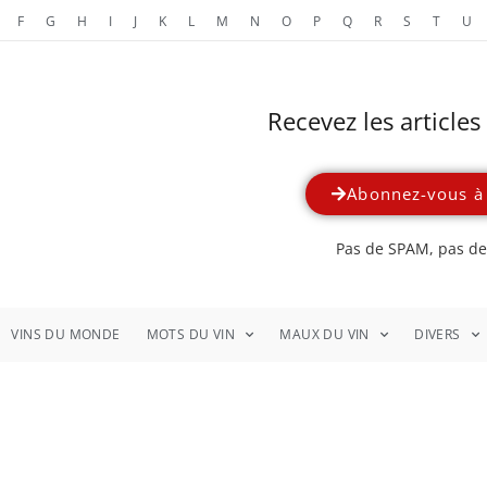
F
G
H
I
J
K
L
M
N
O
P
Q
R
S
T
U
Recevez les article
Abonnez-vous à 
Pas de SPAM, pas de 
VINS DU MONDE
MOTS DU VIN
MAUX DU VIN
DIVERS