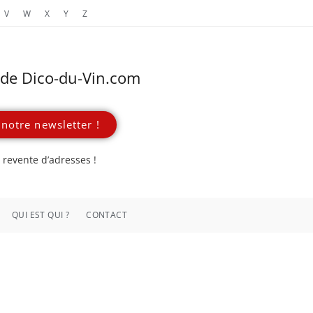
V
W
X
Y
Z
s de Dico-du-Vin.com
notre newsletter !
revente d’adresses !
QUI EST QUI ?
CONTACT