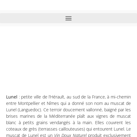
Lunel (commune de
l’Hérault poduisant le
Muscat-de-Lunel)
Lunel
: petite ville de l’Hérault, au sud de la France, à mi-chemin
entre Montpellier et Nîmes qui a donné son nom au muscat de
Lunel (Languedoc). Ce terroir doucement vallonné, baigné par les
brises marines de la Méditerranée plaît aux vignes de muscat
blanc à petits grains vendangés à la main. Elles couvrent les
coteaux de grès (terrasses caillouteuses) qui entourent Lunel. Le
muscat de Lunel est un
Vin Doux Naturel
produit exclusivement