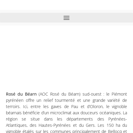
Rosé du Béarn (AOC Rosé
du Béarn) appellation du
sud-ouest
Rosé du Béarn
(AOC Rosé du Béarn) sud-ouest : le Piémont
pyrénéen offre un relief tourmenté et une grande variété de
terroirs. Ici, entre les gaves de Pau et d’Oloron, le vignoble
béarnais bénéficie d’un microclimat aux douceurs océaniques. La
région se situe dans les départements des Pyrénées-
Atlantiques, des Hautes-Pyrénées et du Gers. Les 150 ha du
vignoble étalés sur les communes principalement de Bellocq et