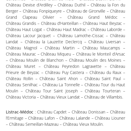
Château Devise d’Ardilley – Château Duthil – Château la Fon du
Berger – Château Fonpiqueyre – Château de Gironville – Château
Grand Clapeau Olivier – Château Grand Médoc –
Château Grandis – Château d’Hanteillan – Château Haut Beyzac –
Château Haut Logat – Château Haut Madrac – Château Laborde –
Château Lacour Jacquet – Château Lamothe-Cissac – Château
Landat – Château la Lauzette Declercq – Château Liversan –
Château Magnol – Château Martin – Château Maucamps –
Château Maurac – Château Miqueu – Château le Monteil d’Arsac
– Château Moulin de Blanchon – Château Moulin des Moines –
Château Muret – Château Peyredon Lagravette – Château
Prieure de Beyzac – Château Puy Castera – Château du Raux –
Château Rollin – Château Saint Ahon – Château Saint Paul –
Château Senilhac – Château La Tonnelle – Château Tour du Haut
Moulin – Château Tour Saint Joseph – Château Tourteran –
Château Victoria – Château Vieux Landat – Château de Villambis.
Listrac-Médoc
: Château Capdet – Château Donissan – Château
l’Ermitage – Château Lafon – Château Lalande – Château Liouner
– Château Semeillan-Mazeau – Château Vieux Moulin.