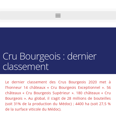
Cru Bourgeois : dernier
classement
Le dernier classement des Crus Bourgeois 2020 met à
l’honneur 14 châteaux « Cru Bourgeois Exceptionnel ». 56
châteaux « Cru Bourgeois Supérieur ». 180 châteaux « Cru
Bourgeois ». Au global, il s’agit de 28 millions de bouteilles
(soit 31% de la production du Médoc) ; 4400 ha (soit 27,5 %
de la surface viticole du Médoc).