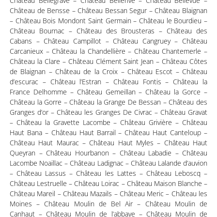
Château Bellegrave – Château Bellerive – Château Bellevue –
Château de Bensse
– Château Bessan Segur – Château Blaignan
– Château Bois Mondont Saint Germain – Château le Bourdieu –
Château Bournac – Château des Brousteras – Château des
Cabans – Château Campillot – Château Cangruey – Château
Carcanieux – Château la Chandellière – Château Chantemerle –
Château la Clare – Château Clément Saint Jean – Château Côtes
de Blaignan – Château de la Croix – Château Escot – Château
d’escurac – Château l’Estran – Château Fontis – Château la
France Delhomme – Château Gemeillan – Château la Gorce –
Château la Gorre – Château la Grange De Bessan – Château des
Granges d’or – Château les Granges De Civrac – Château Gravat
– Château la Gravette Lacombe – Château Grivière – Château
Haut Bana – Château Haut Barrail – Château Haut Canteloup –
Château Haut Maurac – Château Haut Myles – Château Haut
Queyran – Château Hourbanon – Château Labadie – Château
Lacombe Noaillac – Château Ladignac – Château Lalande d’auvion
– Château Lassus – Château les Lattes – Château Leboscq –
Château Lestruelle – Château Loirac – Château Maison Blanche –
Château Mareil – Château Mazails – Château Meric – Château les
Moines – Château Moulin de Bel Air – Château Moulin de
Canhaut – Château Moulin de l’abbaye – Château Moulin de