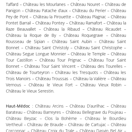
Taffard – Château les Mourlanes – Château Nouret – Château de
Panigon – Château Patache d’aux – Château du Perier – Château
Pey de Pont – Château la Pirouette – Château Plagnac – Château
Pontet Barrail – Château Pontey – Château Ramafort – Château la
Raze Beauvallet – Château la Ribaud – Château Ricaudet –
Château la Roque de By – Château Roquegrave – Château
Rousseau de Sipian – Château Saint Aubin – Château Saint
Bonnet – Château Saint Christoly – Château Saint Christophe –
Château Segue Longue Monnier – Château le Temple – Château
Tour Castillon – Château Tour Prignac – Château Tour Saint
Bonnet – Château Tour Saint Vincent – Château des Tourelles –
Château de Tourteyron – Château les Tresquots – Château les
Trois Manoirs – Château Troussas – Château la Valière – Château
Vernous – Château le Vieux Fort – Château Vieux Robin –
Château le Vieux Serestin.
Haut-Médoc
: Château Arcins – Château D’aurilhac – Château
Barateau – Château Barreyres – Château Bellegrave du Poujeau –
Château Beyzac – Clos la Bohème – Château le Bourdieu
Vertheuil – Château de Braude – Château de Cartujac – Château
Corconnac – Château Croix du Trale – Château Dasvin Bel Air –