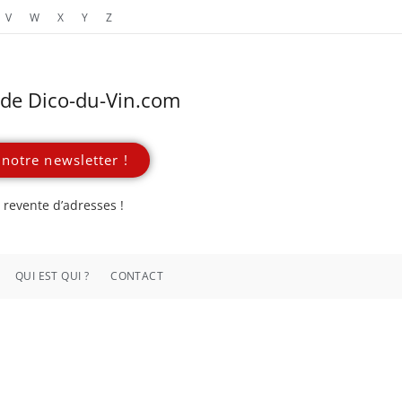
V
W
X
Y
Z
s de Dico-du-Vin.com
notre newsletter !
revente d’adresses !
QUI EST QUI ?
CONTACT