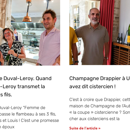
 Duval-Leroy. Quand
Champagne Drappier à Ur
-Leroy transmet la
avez dit cistercien !
 fils.
C’est à croire que Drappier, ce
maison de Champagne de l’Aub
Duval-Leroy “Femme de
« la coupe » cistercienne ? Son
sse le flambeau à ses 3 fils,
cher aux cisterciens est la
s et Louis ! C’est une promesse
on époux
Suite de l'article »