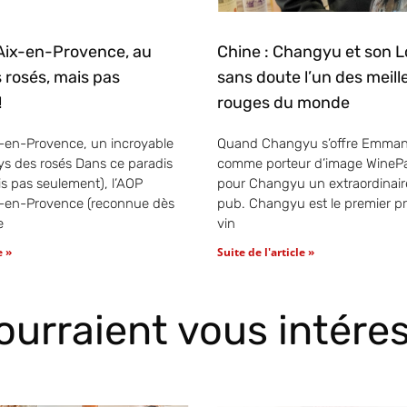
Aix-en-Provence, au
Chine : Changyu et son L
 rosés, mais pas
sans doute l’un des meill
!
rouges du monde
-en-Provence, un incroyable
Quand Changyu s’offre Emman
s des rosés Dans ce paradis
comme porteur d’image WinePa
is pas seulement), l’AOP
pour Changyu un extraordinai
x-en-Provence (reconnue dès
pub. Changyu est le premier p
e
vin
e »
Suite de l'article »
pourraient vous intére