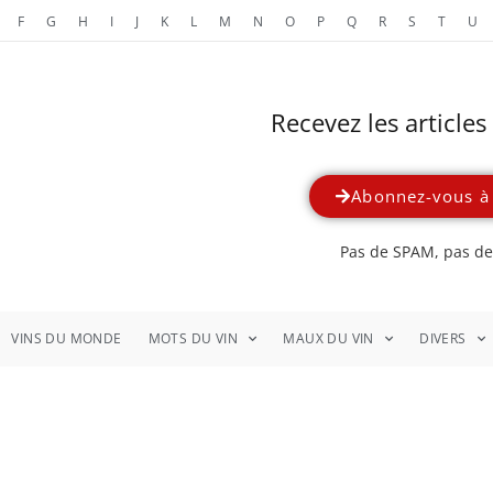
F
G
H
I
J
K
L
M
N
O
P
Q
R
S
T
U
Recevez les article
Abonnez-vous à 
Pas de SPAM, pas de 
VINS DU MONDE
MOTS DU VIN
MAUX DU VIN
DIVERS