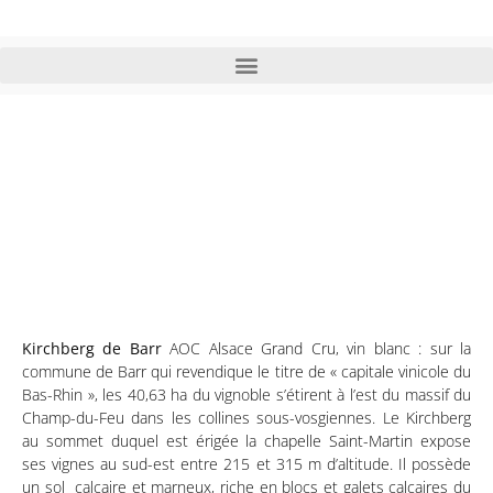
Kirchberg de Barr (Alsace
Grand Cru)
Kirchberg de Barr
AOC
Alsace Grand Cru, vin blanc : sur la
commune de Barr qui revendique le titre de « capitale vinicole du
Bas-Rhin », les 40,63 ha du vignoble s’étirent à l’est du massif du
Champ-du-Feu dans les collines sous-vosgiennes. Le Kirchberg
au sommet duquel est érigée la chapelle Saint-Martin expose
ses vignes au sud-est entre 215 et 315 m d’altitude. Il possède
un sol calcaire et marneux, riche en blocs et galets calcaires du