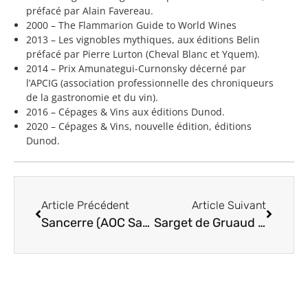
préfacé par Alain Favereau.
2000 – The Flammarion Guide to World Wines
2013 – Les vignobles mythiques, aux éditions Belin
préfacé par Pierre Lurton (Cheval Blanc et Yquem).
2014 – Prix Amunategui-Curnonsky décerné par
l’APCIG (association professionnelle des chroniqueurs
de la gastronomie et du vin).
2016 – Cépages & Vins aux éditions Dunod.
2020 – Cépages & Vins, nouvelle édition, éditions
Dunod.
Article Précédent
Article Suivant
Sancerre (AOC Sancerre) appellation du Berry (vallée de la Loire)
Sarget de Gruaud Larose (appellation Saint-Julien) Médoc (bordeaux) second vin de château Gruaud Larose