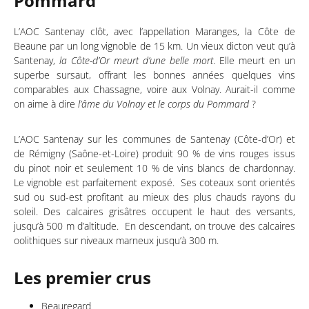
Pommard
L’AOC Santenay clôt, avec l’appellation Maranges, la Côte de
Beaune par un long vignoble de 15 km. Un vieux dicton veut qu’à
Santenay,
la Côte-d’Or meurt d’une belle mort
. Elle meurt en un
superbe sursaut, offrant les bonnes années quelques vins
comparables aux Chassagne, voire aux Volnay. Aurait-il comme
on aime à dire
l’âme du Volnay et le corps du Pommard
?
L’AOC Santenay sur les communes de Santenay (Côte-d’Or) et
de Rémigny (Saône-et-Loire) produit 90 % de vins rouges issus
du pinot noir et seulement 10 % de vins blancs de chardonnay.
Le vignoble est parfaitement exposé. Ses coteaux sont orientés
sud ou sud-est profitant au mieux des plus chauds rayons du
soleil. Des calcaires grisâtres occupent le haut des versants,
jusqu’à 500 m d’altitude. En descendant, on trouve des calcaires
oolithiques sur niveaux marneux jusqu’à 300 m.
Les premier crus
Beauregard