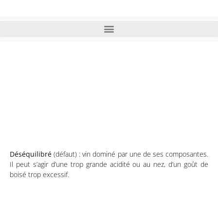
Déséquilibré (dégustation)
défaut
Déséquilibré
(défaut) :
vin dominé par une de ses composantes.
Il peut s’agir d’une trop grande acidité ou au nez, d’un goût de
boisé trop excessif.