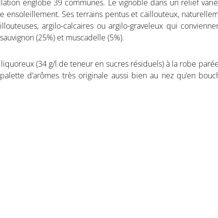
llation englobe 39 communes. Le vignoble dans un relief vari
 ensoleillement. Ses terrains pentus et caillouteux, naturelle
illouteuses, argilo-calcaires ou argilo-graveleux qui convienne
, sauvignon (25%) et muscadelle (5%).
quoreux (34 g/l de teneur en sucres résiduels) à la robe paré
lette d’arômes très originale aussi bien au nez qu’en bouc