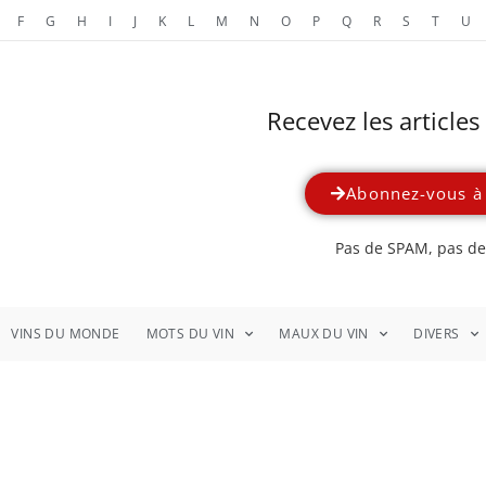
F
G
H
I
J
K
L
M
N
O
P
Q
R
S
T
U
Recevez les article
Abonnez-vous à 
Pas de SPAM, pas de 
VINS DU MONDE
MOTS DU VIN
MAUX DU VIN
DIVERS