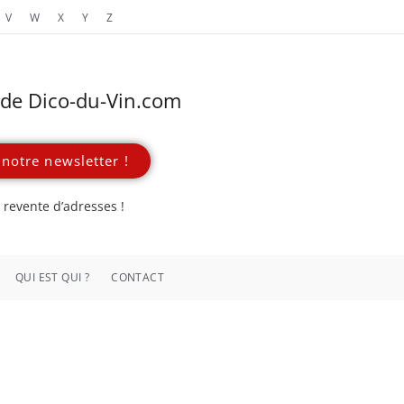
V
W
X
Y
Z
s de Dico-du-Vin.com
notre newsletter !
revente d’adresses !
QUI EST QUI ?
CONTACT