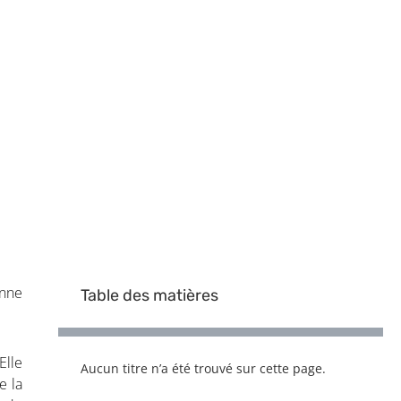
anc (appellation
enne
Table des matières
Elle
Aucun titre n’a été trouvé sur cette page.
e la