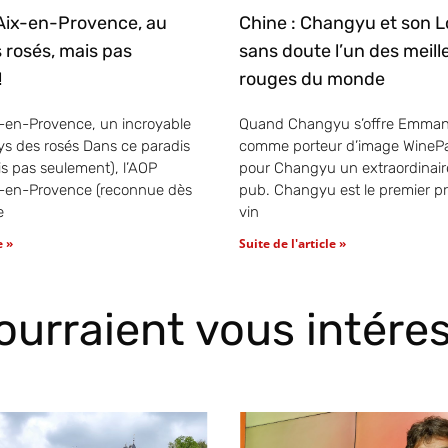
Aix-en-Provence, au
Chine : Changyu et son L
 rosés, mais pas
sans doute l’un des meill
!
rouges du monde
-en-Provence, un incroyable
Quand Changyu s’offre Emman
s des rosés Dans ce paradis
comme porteur d’image WinePa
is pas seulement), l’AOP
pour Changyu un extraordinai
x-en-Provence (reconnue dès
pub. Changyu est le premier p
e
vin
e »
Suite de l'article »
pourraient vous intére