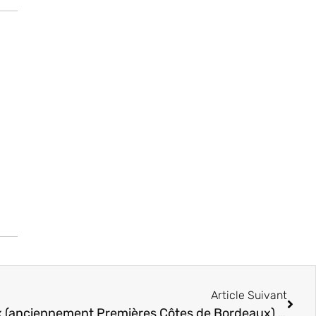
Article Suivant
Cadillac Côtes de Bordeaux (anciennement Premières Côtes de Bordeaux) appellation de l’Entre-deux-Mers