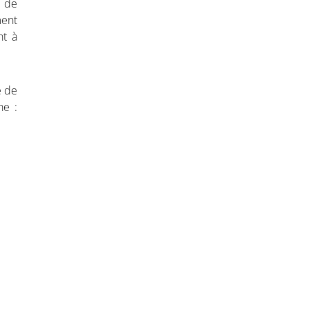
é de
ment
nt à
e de
he :