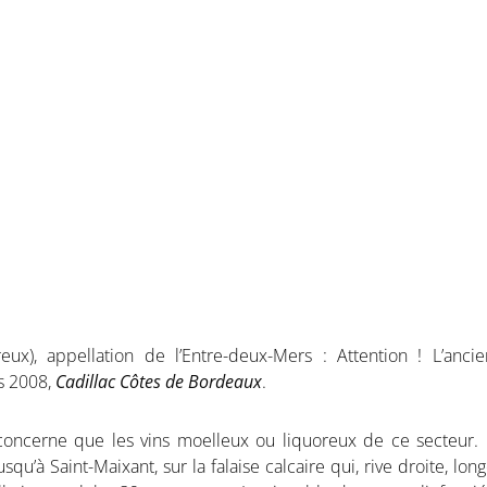
 de Bordeaux Bl
-Mers)
eux), appellation de l’Entre-deux-Mers : Attention ! L’anci
s 2008,
Cadillac Côtes de Bordeaux
.
concerne que les vins moelleux ou liquoreux de ce secteur. 
’à Saint-Maixant, sur la falaise calcaire qui, rive droite, long